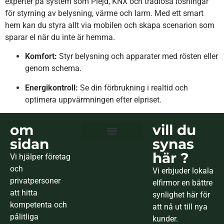
experter på system som Plejd, KNX och trådlösa lösningar
för styrning av belysning, värme och larm. Med ett smart
hem kan du styra allt via mobilen och skapa scenarion som
sparar el när du inte är hemma.
Komfort:
Styr belysning och apparater med rösten eller
genom schema.
Energikontroll:
Se din förbrukning i realtid och
optimera uppvärmningen efter elpriset.
om
vill du
sidan
synas
Är ditt hem elsäkert ?
här ?
Vi hjälper företag
och
Vi erbjuder lokala
privatpersoner
elfirmor en bättre
att hitta
synlighet här för
kompetenta och
att nå ut till nya
pålitliga
kunder.