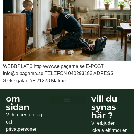
WEBBPLATS http://www.elpagarna.se E-POST
info@elpagarna.se TELEFON 040293193 ADRESS
Stekelgatan 5F 21223 Malmö
om
vill du
sidan
synas
Är ditt hem elsäkert ?
här ?
Vi hjälper företag
och
Vi erbjuder
privatpersoner
lokala elfirmor en